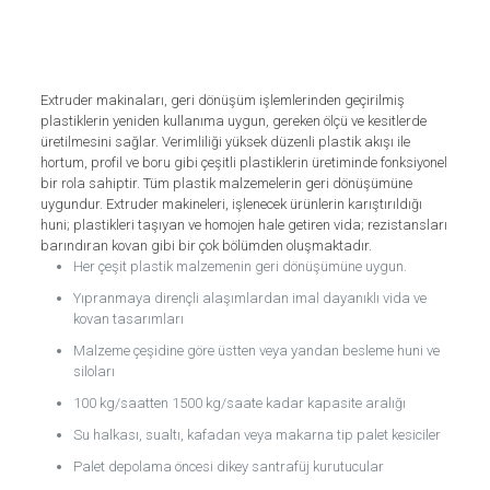
Extruder makinaları, geri dönüşüm işlemlerinden geçirilmiş
plastiklerin yeniden kullanıma uygun, gereken ölçü ve kesitlerde
üretilmesini sağlar. Verimliliği yüksek düzenli plastik akışı ile
hortum, profil ve boru gibi çeşitli plastiklerin üretiminde fonksiyonel
bir rola sahiptir. Tüm plastik malzemelerin geri dönüşümüne
uygundur. Extruder makineleri, işlenecek ürünlerin karıştırıldığı
huni; plastikleri taşıyan ve homojen hale getiren vida; rezistansları
barındıran kovan gibi bir çok bölümden oluşmaktadır.
Her çeşit plastik malzemenin geri dönüşümüne uygun.
Yıpranmaya dirençli alaşımlardan imal dayanıklı vida ve
kovan tasarımları
Malzeme çeşidine göre üstten veya yandan besleme huni ve
siloları
100 kg/saatten 1500 kg/saate kadar kapasite aralığı
Su halkası, sualtı, kafadan veya makarna tip palet kesiciler
Palet depolama öncesi dikey santrafüj kurutucular